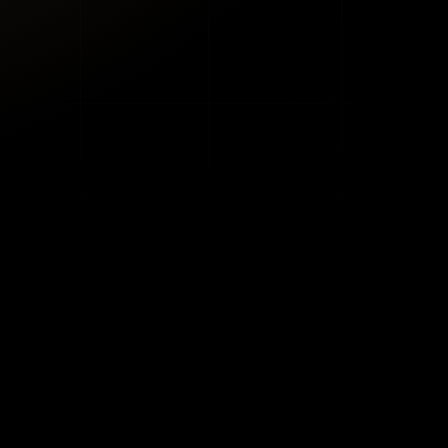
Proudly designed by
agm-digital.de