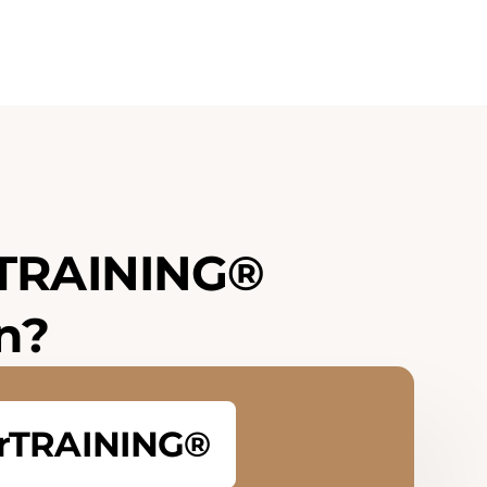
T
R
A
I
N
I
N
G
®
n
?
erTRAINING®