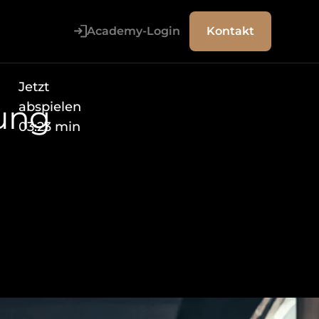
Academy-Login
Kontakt
Jetzt
u
n
g
abspielen
03:23 min