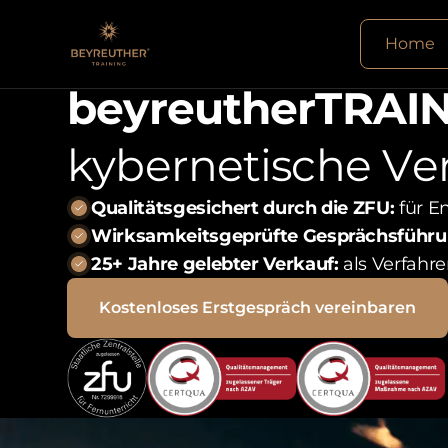
Home
b
e
y
r
e
u
t
h
e
r
T
R
A
I
k
y
b
e
r
n
e
t
i
s
c
h
e
V
e
Qualitätsgesichert durch die ZFU:
für E
Wirksamkeitsgeprüfte Gesprächsführu
25+ Jahre gelebter Verkauf:
als Verfahre
Kostenloses Erstgespräch vereinbaren