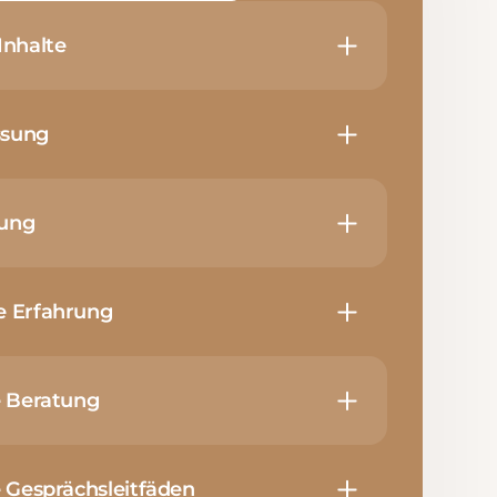
Inhalte
ssung
sung
e Erfahrung
le Beratung
le Gesprächsleitfäden