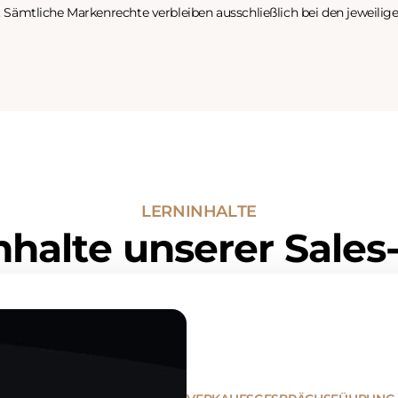
Sämtliche Markenrechte verbleiben ausschließlich bei den jeweilig
L
E
R
N
I
N
H
A
L
T
E
n
h
a
l
t
e
u
n
s
e
r
e
r
S
a
l
e
s