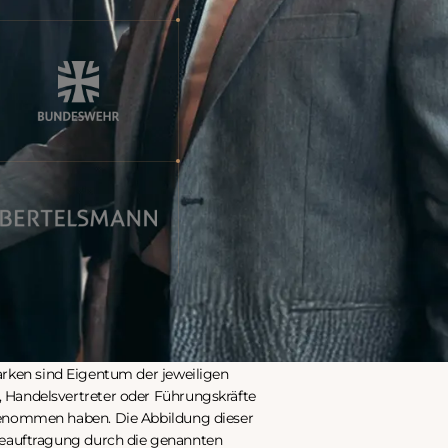
gentum ihrer jeweiligen Rechteinhaber. Deren Nennung
iter, Handelsvertreter oder Führungskräfte dieser
s und Veranstaltungen von beyreutherTRAINING®️
rken sind Eigentum der jeweiligen
 Handelsvertreter oder Führungskräfte
lgenommen haben. Die Abbildung dieser
 Beauftragung durch die genannten