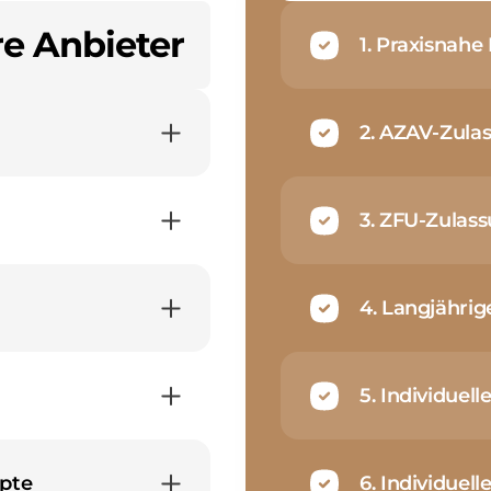
e Anbieter
1. Praxisnahe 
2. AZAV-Zula
3. ZFU-Zulas
4. Langjährig
5. Individuel
ipte
6. Individuel