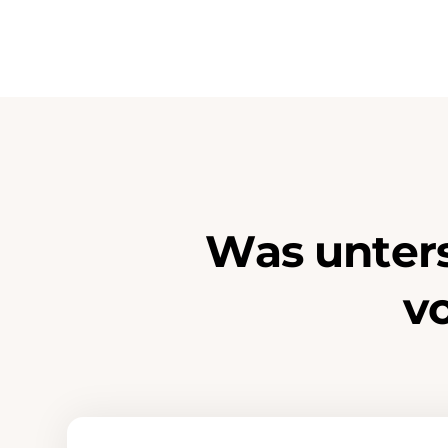
W
a
s
u
n
t
e
r
v