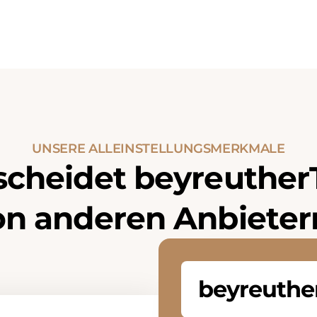
U
N
S
E
R
E
A
L
L
E
I
N
S
T
E
L
L
U
N
G
S
M
E
R
K
M
A
L
E
s
c
h
e
i
d
e
t
b
e
y
r
e
u
t
h
e
r
o
n
a
n
d
e
r
e
n
A
n
b
i
e
t
e
r
beyreuth