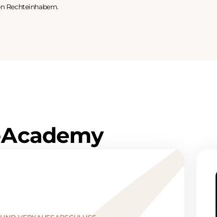
en Rechteinhabern.
-
A
c
a
d
e
m
y