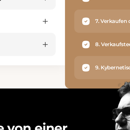
7. Verkaufen
8. Verkaufste
9. Kyberneti
e
v
o
n
e
i
n
e
r