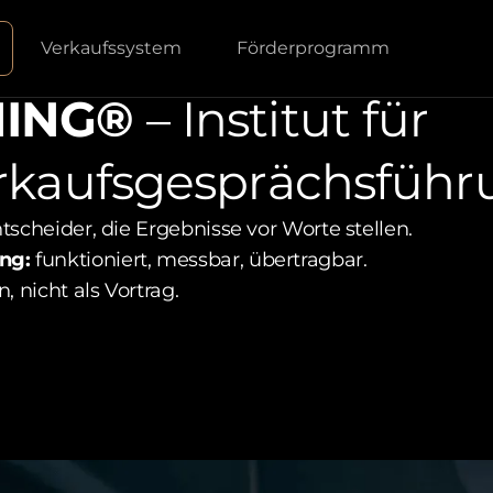
Verkaufssystem
Förderprogramm
N
I
N
G
®
–
I
n
s
t
i
t
u
t
f
ü
r
r
k
a
u
f
s
g
e
s
p
r
ä
c
h
s
f
ü
h
r
ntscheider, die Ergebnisse vor Worte stellen.
ng:
funktioniert, messbar, übertragbar.
n, nicht als Vortrag.