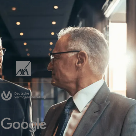
n – darunter Verkäufer, selbstständige Handelsvertreter,
onen, die bei namhaften Unternehmen, Behörden und
en – haben die kybernetischen Verkaufs-, Verhandlungs-
arsten Beyreuther in offenen Seminaren und Trainings
ese hocheffektiv an.