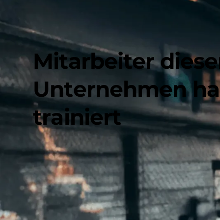
H
A
L
L
O
F
S
A
L
E
S
M
i
t
a
r
b
e
i
t
e
r
d
i
e
s
e
U
n
t
e
r
n
e
h
m
e
n
h
a
t
r
a
i
n
i
e
r
t