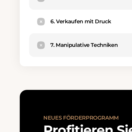
6. Verkaufen mit Druck
7. Manipulative Techniken
N
E
U
E
S
F
Ö
R
D
E
R
P
R
O
G
R
A
M
M
P
r
o
f
i
t
i
e
r
e
n
S
i