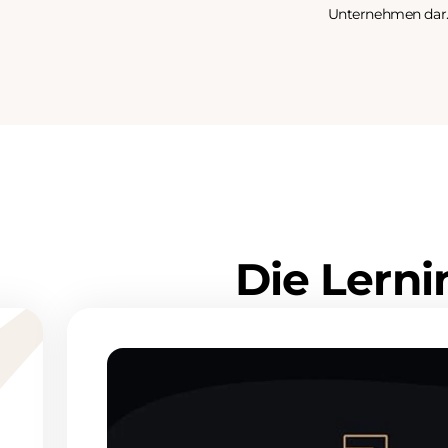
Unternehmen dar. 
D
i
e
L
e
r
n
i