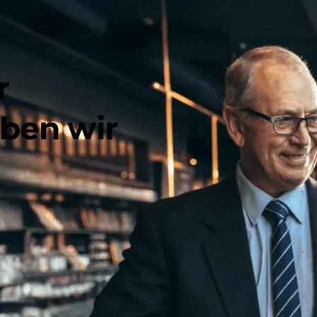
150.000+ Absolventen in 25+ Jahre
Führungskräfte sowie Privatpers
r
Institutionen tätig sind oder war
und Überzeugungstechniken von C
b
e
n
w
i
r
erfolgreich erlernt und wenden di