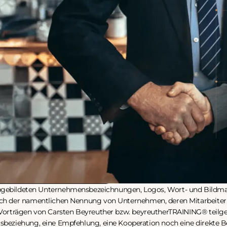
Die abgebildeten Marken sind Ei
erfolgt ausschließlich, da Mitarbe
Unternehmen an offenen Training
teilgenommen haben.
abgebildeten Unternehmensbezeichnungen, Logos, Wort- und Bildma
ich der namentlichen Nennung von Unternehmen, deren Mitarbeiter,
 Vorträgen von Carsten Beyreuther bzw. beyreutherTRAINING®️ tei
tsbeziehung, eine Empfehlung, eine Kooperation noch eine direkte