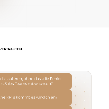
NVERTRAUTEN:
ch skalieren, ohne dass die Fehler
es Sales-Teams mitwachsen?
che KPI’s kommt es wirklich an?