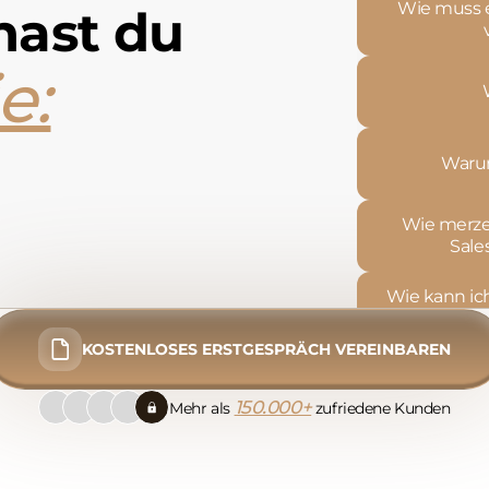
Wie muss e
hast du
e:
Warum
Wie merze
Sale
Wie kann ich
echt
KOSTENLOSES ERSTGESPRÄCH VEREINBAREN
Woran 
Interes
150.000+
Mehr als
zufriedene Kunden
Warum sche