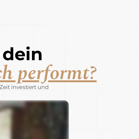
 dein
ch performt?
eit investiert und