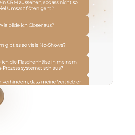
in CRM aussehen, sodass nicht so
viel Umsatz flöten geht?
Wie bilde ich Closer aus?
 gibt es so viele No-Shows?
 ich die Flaschenhälse in meinem
s-Prozess systematisch aus?
 verhindern, dass meine Vertriebler
KPI-Analysen
deines
e Chancen disqualifizieren?
gesamten Vertriebsteams
liegt es, dass oft die falschen
senten in Closing-Calls sitzen?
itern meine Opener häufig schon
Sales-Prozess-
an der Sekretärin?
Optimierung
im