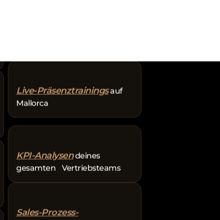
Beyreuther
Verhandlungstalentcheck
deiner Mitarbeiter
Live-Präsenztrainings
auf
Mallorca
KPI-Analysen
deines
gesamten Vertriebsteams