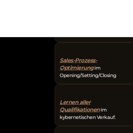
KPI-Analysen
deines
gesamten Vertriebsteams
Sales-Prozess-
Optimierung
im
Opening/Setting/Closing
Lernen aller
Qualifikationen
im
kybernetischen Verkauf.