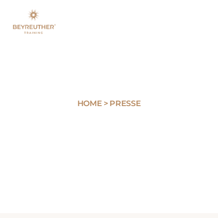
HOME > PRESSE
Unabhängige Medien
berichten über
beyreutherTRAINING®